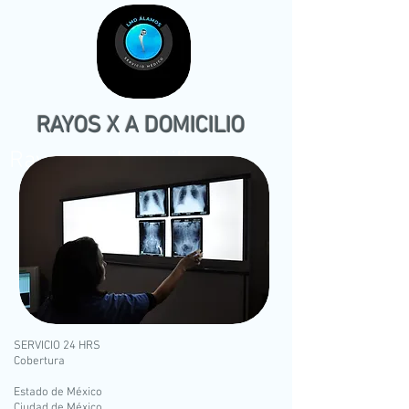
RAYOS X A DOMICILIO
Rayos x a domicilio
​SERVICIO 24 HRS
Cobertura
Estado de México
Ciudad de México