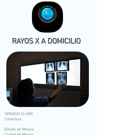
RAYOS X A DOMICILIO
Rayos x a domicilio
​SERVICIO 24 HRS
Cobertura
Estado de México
Ciudad de México