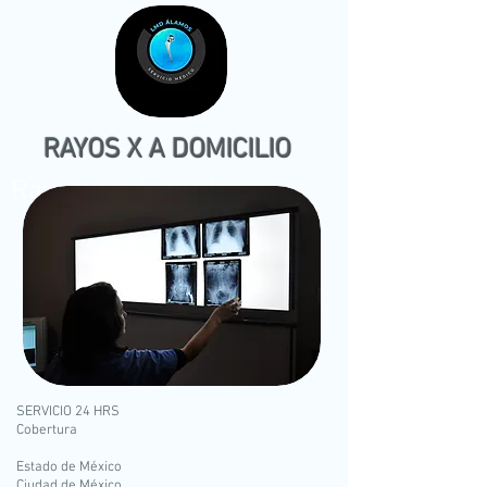
RAYOS X A DOMICILIO
Rayos x a domicilio
​SERVICIO 24 HRS
Cobertura
Estado de México
Ciudad de México